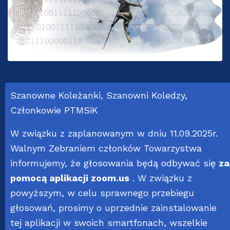
Szanowne Koleżanki, Szanowni Koledzy,
Członkowie PTMSiK
W związku z zaplanowanym w dniu 11.09.2025r.
Walnym Zebraniem członków Towarzystwa
informujemy, że głosowania będą odbywać się
za
pomocą aplikacji zoom.us
. W związku z
powyższym, w celu sprawnego przebiegu
głosowań, prosimy o uprzednie zainstalowanie
tej aplikacji w swoich smartfonach, wszelkie